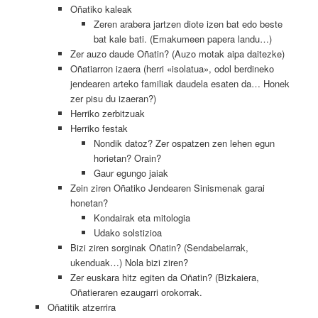
Oñatiko kaleak
Zeren arabera jartzen diote izen bat edo beste
bat kale bati. (Emakumeen papera landu…)
Zer auzo daude Oñatin? (Auzo motak aipa daitezke)
Oñatiarron izaera (herri «isolatua», odol berdineko
jendearen arteko familiak daudela esaten da… Honek
zer pisu du izaeran?)
Herriko zerbitzuak
Herriko festak
Nondik datoz? Zer ospatzen zen lehen egun
horietan? Orain?
Gaur egungo jaiak
Zein ziren Oñatiko Jendearen Sinismenak garai
honetan?
Kondairak eta mitologia
Udako solstizioa
Bizi ziren sorginak Oñatin? (Sendabelarrak,
ukenduak…) Nola bizi ziren?
Zer euskara hitz egiten da Oñatin? (Bizkaiera,
Oñatieraren ezaugarri orokorrak.
Oñatitik atzerrira