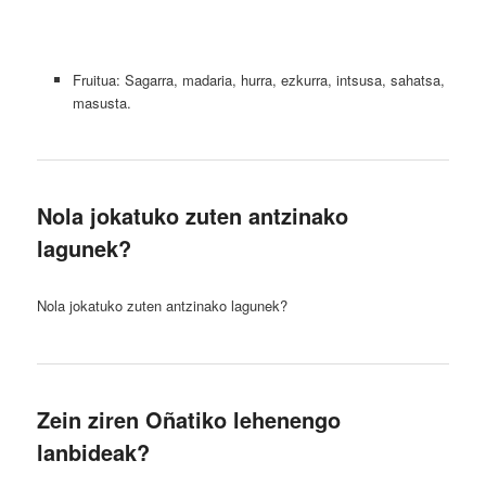
Fruitua: Sagarra, madaria, hurra, ezkurra, intsusa, sahatsa,
masusta.
Nola jokatuko zuten antzinako
lagunek?
Nola jokatuko zuten antzinako lagunek?
Zein ziren Oñatiko lehenengo
lanbideak?