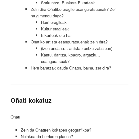
Sorkuntza, Euskara Elkarteak…
Zein dira Oñatiko eragile esanguratsuenak? Zer
mugimendu dago?
Herri eragileak
Kultur eragileak
Elkarteak oro har
Oñatiko artista esanguratsuenak zein dira?
(izen andana… artista zentzu zabalean)
Kantu, dantza, koadro, argazki…
esanguratsuak?
Herri baratzak daude Oñatin, baina, zer dira?
Oñati kokatuz
Oñati
Zein da Oñatiren kokapen geografikoa?
Nolakoa da herriaren planoa?