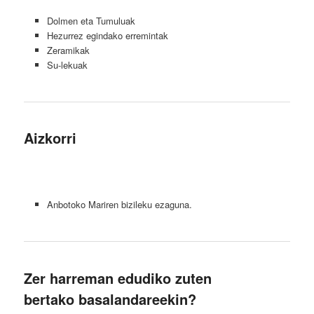
Dolmen eta Tumuluak
Hezurrez egindako erremintak
Zeramikak
Su-lekuak
Aizkorri
Anbotoko Mariren bizileku ezaguna.
Zer harreman edudiko zuten
bertako basalandareekin?