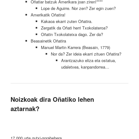
Oñatiar batzuk Amerikara joan ziren!****
Lope de Aguirre. Nor zen? Zer egin zuen?
Amerikatik Oñatira!
Kakaoa ekarri zuten Oñatira.
Zergatik da Oñati herri Txokolateroa?
Oñatin Txokolateixa dago. Zer da?
Beasainetik Oñatira
Manuel Martin Karrera (Beasain, 1779)
Nor da? Zer ideia ekarri zituen Oñatira?
Arantzazuko eliza eta ostatua,
udaletxea, kanpandorrea…
Noizkoak dira Oñatiko lehen
aztarnak?
17.000 urte gutxi-gorabehera